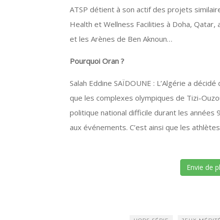
ATSP détient à son actif des projets similair
Health et Wellness Facilities à Doha, Qatar, 
et les Arènes de Ben Aknoun…
Pourquoi Oran ?
Salah Eddine SAÏDOUNE : L’Algérie a décidé
que les complexes olympiques de Tizi-Ouzou
politique national difficile durant les année
aux événements. C’est ainsi que les athlète
Envie de p