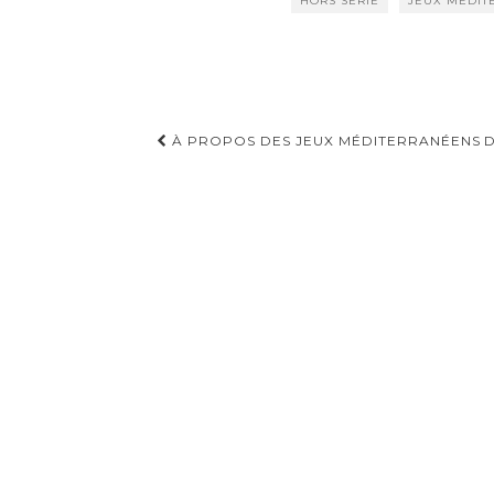
HORS SÉRIE
JEUX MÉDIT
À PROPOS DES JEUX MÉDITERRANÉENS
D
Navigation d'article