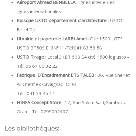
Aéroport Ahmed BENBELLA :
lignes intérieures –
lignes internationales
Kiosque USTO département d’architecture
:
USTO
Bir-el Djir
Librairie et papeterie LARBI Amel
:
Cite 1500 LGTS
USTO BT509 E: 3N°11-Tél:041 83 58 58
USTO Tirage :
Local 31BT 508 E4 cité 1500 log usto -
Tél: 05 61 06 32 22
Fabrique
D’Encadrement ETS TALEB
:
36, Rue Cheriet
Ali Cherif ex Cavaignac- Oran-
Tél : 041 33 45 14
HIRFA Concept Store
: 17, Rue Salem Said,Gambetta
Oran – Tél: 0799002407
Les bibliothèques: