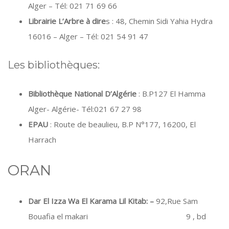
Alger – Tél: 021 71 69 66
Librairie L’Arbre à dire
s : 48, Chemin Sidi Yahia Hydra
16016 – Alger – Tél: 021 54 91 47
Les bibliothèques:
Bibliothèque National D’Algérie
: B.P127 El Hamma
Alger- Algérie- Tél:021 67 27 98
EPAU
: Route de beaulieu, B.P N°177, 16200, El
Harrach
ORAN
Dar El Izza Wa El Karama Lil Kitab:
–
92,Rue Sam
Bouafia el makari 9 , bd