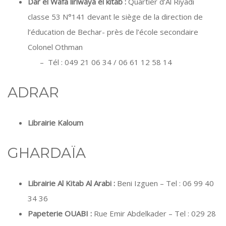
Dar el Wafa liriwaya el kitab :
Quartier d’Al Riyadi
classe 53 N°141 devant le siège de la direction de
l’éducation de Bechar- près de l’école secondaire
Colonel Othman
– Tél : 049 21 06 34 / 06 61 12 58 14
ADRAR
Librairie Kaloum
GHARDAÏA
Librairie Al Kitab Al Arabi :
Beni Izguen – Tel : 06 99 40
34 36
Papeterie OUABI :
Rue Emir Abdelkader – Tel : 029 28