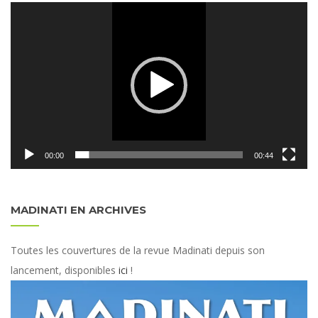
Lecteur
vidéo
00:00
00:44
MADINATI EN ARCHIVES
Toutes les couvertures de la revue Madinati depuis son
lancement, disponibles
ici
!