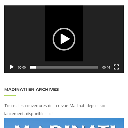
Lecteur
vidéo
00:00
00:44
MADINATI EN ARCHIVES
Toutes les couvertures de la revue Madinati depuis son
lancement, disponibles
ici
!